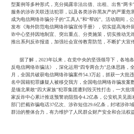
型案例等多种形式，充分揭露非法出借、出租、出售“两卡
服务的涉诈关联违法犯罪，以及各类涉诈黑灰产的严重危
成为电信网络诈骗分子的“工具人”和“帮凶”。活动期间
发布《海外防范电信网络诈骗宣传手册》，切实提高海外
诈中心坚持因地制宜、突出重点、分类施策，切实推动无
推出系列反诈报道，加强社会宣传教育防范，不断扩大宣
据了解，2023年以来，在党中央的坚强领导下，各
反电信网络诈骗法》，深化运用“四专两合力”总体思路，
月，全国共破获电信网络诈骗案件54.3万起，抓获一大批
名中国籍犯罪嫌疑人被移交我方，全国电信网络诈骗发案数
是缅北果敢“四大家族”犯罪集团遭到毁灭性打击，一大批
家反诈中心累计推送预警劝阻指令4.2亿条，公安机关见面劝
部门拦截诈骗电话37亿次、涉诈短信29.6亿条，封堵涉诈域
群治的整体合力，有力维护了人民群众财产安全和合法权